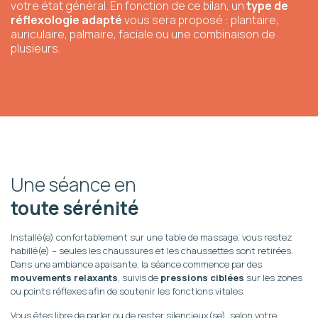
votre état général.
En fonction de ce bilan, un
type de
réflexologie adapté
vous sera proposé : plantaire,
auriculaire, palmaire, faciale ou une combinaison de
plusieurs.
Une séance en
toute sérénité
Installé(e) confortablement sur une table de massage, vous restez
habillé(e) – seules les chaussures et les chaussettes sont retirées.
Dans une ambiance apaisante, la séance commence par des
mouvements relaxants
, suivis de
pressions ciblées
sur les zones
ou points réflexes afin de soutenir les fonctions vitales.
Vous êtes libre de parler ou de rester silencieux(se), selon votre